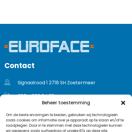
Contact
Signaalrood 1 2718 SH Zoetermeer
085 - 060 24 02
Beheer toestemming
info@euroface.nl
Om de beste ervaringen te bieden, gebruiken wij technologieën
zoals cookies om informatie over je apparaat op te slaan en/of te
Gebruikersvoorwaarden
raadplegen. Door in te stemmen met deze technologieën kunnen
wij gegevens zoals surfgedrag of unieke ID's op deze site